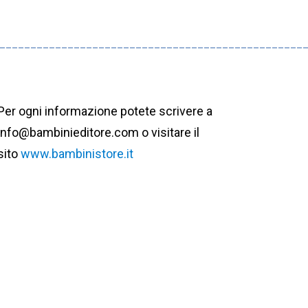
_________________________________________________
Per ogni informazione potete scrivere a
info@bambinieditore.com o visitare il
sito
www.bambinistore.it